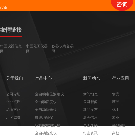
08B
友情链接
中国仪器信息
中国化工仪器
仪器仪表交易
网
网
网
关于我们
产品中心
新闻动态
行业应用
公司介绍
全自动电位滴定仪
新闻动态
食品
企业资质
全自动密度仪
公司新闻
药品
品牌文化
全自动折光仪
新品发布
化工
厂区掠影
微波消解仪
展会信息
农业
脂肪酸值测定仪
员工风采
科研院所
全自动旋光仪
行业资讯
高校