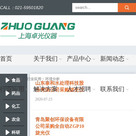
CALL：021-59501820
简体中文
|
English
首页
关于我们
产品中心
新闻动态
位置：
首页
> 行业应用 > 环境分析
食品
山东泰和水处理科技股
行业应用
解决方案
人才招聘
联系我们
份有限公司采购旋光仪
药品
2020-07-23
化工
青岛聚创环保设备有限
农业
公司采购全自动ZGP10
科研
旋光仪