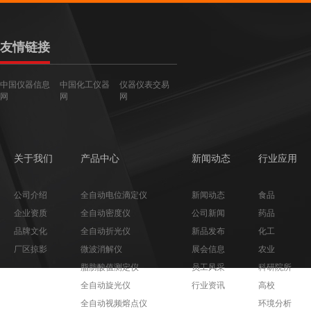
友情链接
中国仪器信息
中国化工仪器
仪器仪表交易
网
网
网
关于我们
产品中心
新闻动态
行业应用
公司介绍
全自动电位滴定仪
新闻动态
食品
企业资质
全自动密度仪
公司新闻
药品
品牌文化
全自动折光仪
新品发布
化工
厂区掠影
微波消解仪
展会信息
农业
脂肪酸值测定仪
员工风采
科研院所
全自动旋光仪
行业资讯
高校
全自动视频熔点仪
环境分析