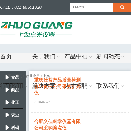
CALL：021-59501820
简体中文
|
English
首页
关于我们
产品中心
新闻动态
位置：
首页
> 行业应用 > 其他
食品
重庆仕益产品质量检测
行业应用
解决方案
人才招聘
联系我们
有限责任公司采购折光
药品
仪
2020-07-23
化工
农业
合肥义佳科学仪器有限
科研
公司采购熔点仪