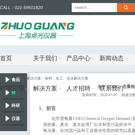
CALL：021-59501820
简体中文
|
English
首页
关于我们
产品中心
新闻动态
位置：
首页
> 解决方案 > 材料、化工、农业解决方案
食品
水中 CODCr 含
行业应用
解决方案
人才招聘
联系我们
药品解决
材
发表时间：
2020-07-01
阅读次数
方案
料、化
科研
1、前言
工、农业
解决方案
仪器
化学需氧量
C
O
D
（
C
h
em
i
cal
O
xy
g
en
De
m
a
nd
）
质的量。
废水、废水处理厂出水和受污染的水中
氧当量。在河流污
染和工业废水性质的研究以及
解决方案
应用及应