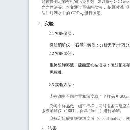
能较快测定的有机物污染参
数，常以符号
COD
表
依据标准《
光光度法等。本文通过重铬酸盐法，
用技术解
法》对湖水中的
COD
进行测定。
Cr
决方案
2
、实验
2.1
实验仪器：
微波消解仪；
石墨消解仪；分析天平
(
十万分
2.2
实验试剂：
重铬酸钾溶液；硫酸亚铁铵溶液；硫酸银溶
见标准。
2.3
实验方法：
①在湖中不同位置和深度取
4
个样品各
200m
②每个样品做一组平行样，同时准备两组空
微波消解仪（
180
℃，保温
15min
）进行消解。
③标定硫酸亚铁铵浓度后（
0
.
05
8
1
m
o
l
/L
）
，使
结果
3
、