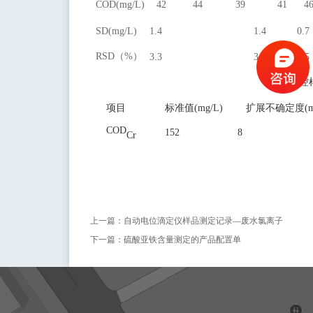
COD(mg/L)
42
44
39
41
4
SD(mg/L)
1.4
1.4
0.7
RSD
（
%
）
3.3
3.5
1.5
质控
项目
标准值
(mg/L)
扩展不确定度
(
COD
152
8
Cr
上一篇：
自动电位滴定仪样品测定记录—废水氯离子
下一篇：
硫酸亚铁含量测定的产品配置单