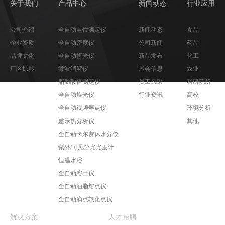
关于我们
产品中心
新闻动态
行业应用
公司介绍
全自动电位滴定仪
新闻动态
食品
企业资质
全自动密度仪
公司新闻
药品
品牌文化
全自动折光仪
新品发布
化工
厂区掠影
微波消解仪
展会信息
农业
脂肪酸值测定仪
员工风采
科研院所
全自动旋光仪
行业资讯
高校
全自动视频熔点仪
环境分析
差示热分析仪
其他
全自动卡尔费休水分仪
紫外/可见分光光度计
恒温水浴
全自动溶出仪
全自动油脂熔点仪
全自动滴点软化点仪
解决方案
人才招聘