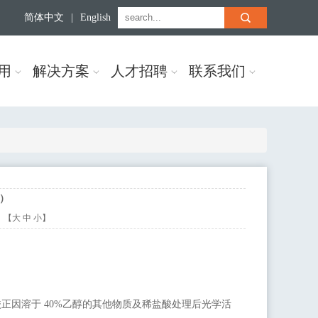
简体中文
|
English
用
解决方案
人才招聘
联系我们
）
：【
大
中
小
】
校正因溶于
40%乙醇的其他物质及稀盐酸处理后光学活