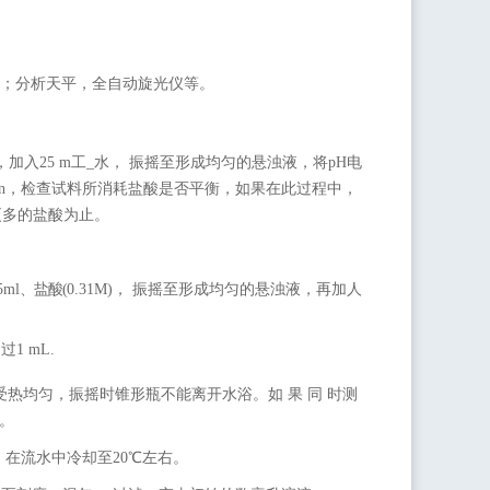
；分析天平，全自
动旋光仪等。
，加入25 m工_水，
振摇至形成均匀的悬浊液，将
pH
电
2 min，检查试料所消耗盐酸是否平衡，如果在此过程中，
更多的盐酸为止。
5
ml
、盐酸
(
0.31M)， 振摇至形成均匀的悬浊液，再加人
超过
1
mL.
受热均匀，振摇时
锥形瓶不能离开水浴。如
果
同
时测
。
形瓶，在流水中冷却至20℃左右。