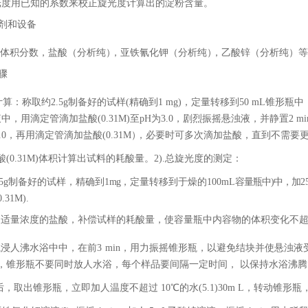
光度用已知的系数来校正旋光度计算出的淀粉含量。
剂和设备
体积分数，盐酸（
分析纯
）
，亚铁氰化钾（
分析纯
）
，乙酸锌（
分析纯
）等
骤
计算：称取约2.5g制备好的试样(精确到1 mg)，定量转移到50 mL锥形瓶中
液中，用滴定管滴加盐酸
(
0.31M)至pH为3.0，剧烈振摇悬浊液，并静置
3.0，再用滴定管滴加盐
酸
(0.
3
1
M
）
，必要时可多次滴加盐酸，直到不需要
酸
(0.31M)体积计算出试料的耗酸量。
2).总旋光度的测定：
5
g
制备好的试样，精确到
1
mg
，定量转移到于燥的
100
mL
容量瓶中
)中，加
2
.31M).
人适量浓度的盐酸，补偿试样的耗酸量，使容量瓶中内容物的体积变化不
瓶浸人沸水浴中中，在前
3
min，用力振摇锥形瓶，以避免结块并使悬浊液
，锥形瓶不要同时放人水浴，每个样品要间隔一定时间，
以保持水浴沸腾
 士5s后，取出锥形瓶，立即加人温度不超过 10℃的水(5.1)30m L，转动锥