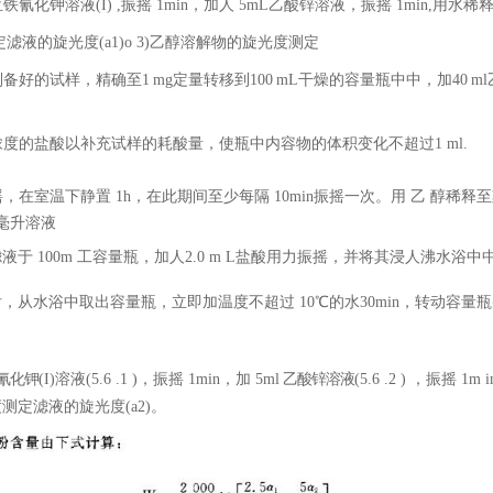
L亚铁氰化钾溶液(I) ,振摇 1min，加人 5mL乙酸锌溶液，振摇 1min
定滤液的旋光度
(a1)o 3)乙醇溶解物的旋光度测定
制备好的试样，精确至1
mg定量转移到100
mL干燥的容量瓶中中，加40
m
度的盐酸以补充试样的耗酸量，使瓶中内容物的体积变化不超过1 ml.
摇，在室温下静置
1h
，在此期间至少每隔
10min振摇一次。
用
乙
醇稀释至
毫升溶液
L滤液于 100m 工容量瓶，加人2.0 m L盐酸用力振摇，并将其浸人沸水浴中
士5s后，从水浴中取出容量瓶，立即加温度不超过 10℃的水30min，转动容
氰化钾
(I)溶液(5.6
.
1
)，振摇
1min，加 5ml
乙酸锌溶液
(5.6
.
2
) ，振摇
1m
测定滤液的旋光度(a2)。