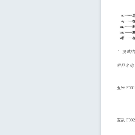
1.
测试结
样品名称
玉米 F001
麦麸 F002