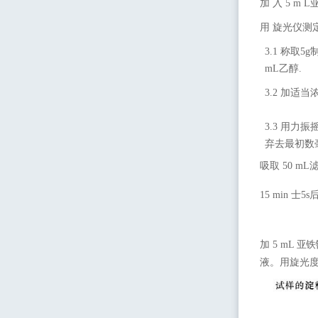
加
入
5 m 
用
旋光仪测
3.1
称取
5g
mL乙醇.
3.2
加适当浓
3.3
用力振
弃去最初数
吸取
50 m
15 min 
加
5 mL
亚铁
液。用旋光度