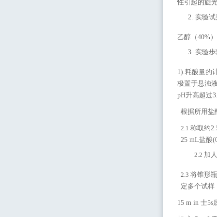
性引起的旋
2.
实验试
乙醇
（
40
%
）
3.
实验步
1).耗酸量的
极置于悬浊
pH升高超过
根据所用盐
2.1
称取约
2.
25
mL盐酸(0
2.2
加
2.3
将锥形
定多个试样
15 m in