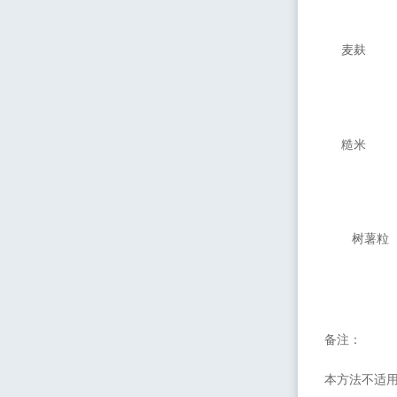
麦麸
糙米
树薯粒
备注：
本方法不适