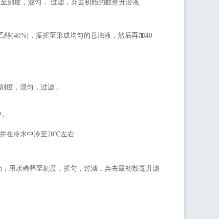
,用水稀释至刻度，混匀， 过滤，弃去初始的数毫升溶液.
l乙醇(40%)，振摇至形成均匀的悬浊液，然后再加40
刻度，混匀，过滤，
中。
量瓶并在冷水中冷至20℃左右
 in，用水稀释至刻度，摇匀，过滤，弃去最初数毫升滤