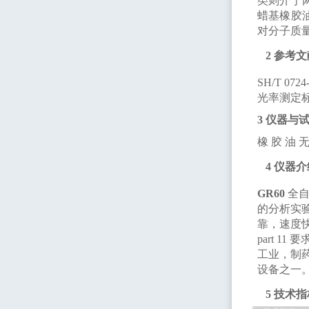
类则介于
蜡基橡胶
对分子质
2
参考文
SH/T 0724
光率测定
3
仪器与
橡
胶
油
4
仪器介
GR60
全
的分析实
靠，速度
part
11
要
工业，制
设备之一
5
技术指