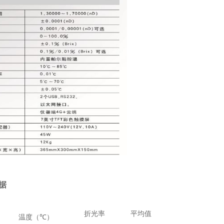
据
折光率
平均值
温度（
℃）