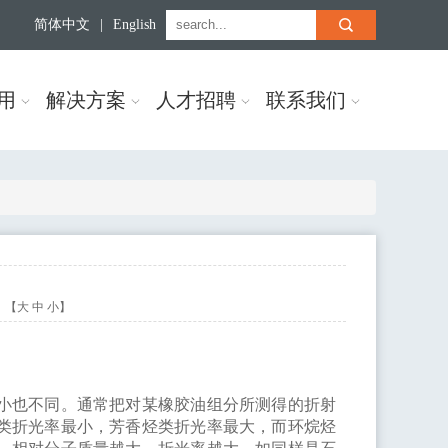
简体中文
|
English
用
解决方案
人才招聘
联系我们
）
：【
大
中
小
】
小也不同。通常把对某橡胶油组分所测得的折射
类折光率最小，芳香烃类折光率最大，而环烷烃