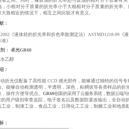
两者之间。同时，橡胶油的折光率还与该油的相对分子质量有关
油，小相对分子质量的折光率小于大相相对分子质量的折光率。
量大致相近的情况下，相互之间比较才有意义。
献：
-2002
《液体烃的折光率和折色率散测定法》
ASTMD1218-99
《液
标准》
试剂：
卓光
GR60
无水乙醇
绍：
自动折光仪配备了高性能
CCD
感光部件，能够通过独特的信号专
验。能够自动检测透明，半透明，深色，粘稠状等各类样品的折
快，操作方便等优点。
GR60
创新的采用了云服务系统，数据云端与
求的用户级别审查追踪，电子签名以及数据防篡改输出，全自动
药工业，制漆工业，食品工业，日用化工工业，制糖工业和地质
。
标：