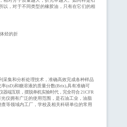
，相对分子质量越大，折光率越大。如同样是石
所以，对于不同类型的橡胶油，只有在它们的相
体烃的折
利采集和分析处理技术，准确高效完成各种样品
光率
(nD)
和糖溶液的质量分数
(Brix),
具有准确可
仪器端互联，摆脱单机实验时代，完全符合
21CFR
折光仪拥有广泛的使用范围，是石油工业，油脂
勘查等领域内工厂，学校及相关科研单位的常用